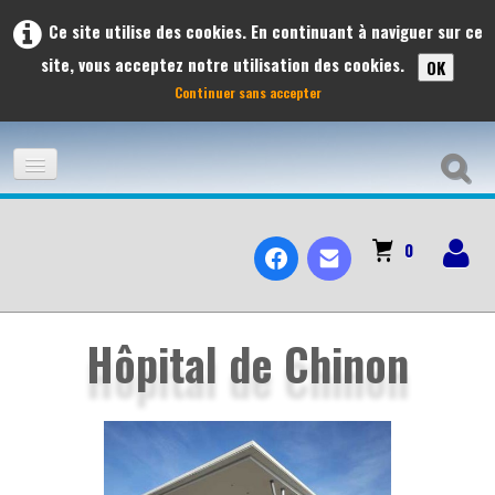
Ce site utilise des cookies. En continuant à naviguer sur ce
site, vous acceptez notre utilisation des cookies.
OK
Continuer sans accepter
ACCUEIL
0
ADHÉSION
À L'AFFICHE
Hôpital de Chinon
LES VOYAGES ET SORTIES À L'AFFICHE 2026
PRÉVISIONS DES SORTIES 2026