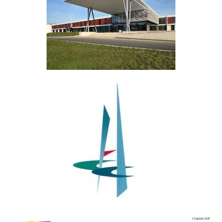
BILLETTERIE ZOOS ET PARCS
BILLETTERIE SPORT/DÉTENTE
BILLETTERIE CINÉMA
BILLETTERIE COMÉDIE DE TOURS
POUR SE FAIRE BELLE/BEAU
ÉPICERIE
POUR LA MAISON
LA CAVE DE L'AMICALE
HÔPITAL DE CHINON