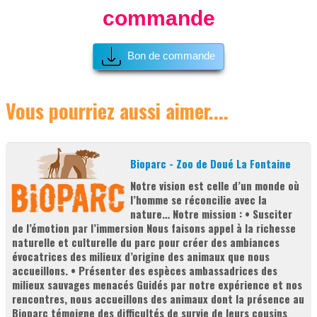
commande
Bon de commande
Vous pourriez aussi aimer....
Bioparc - Zoo de Doué La Fontaine
Notre vision est celle d’un monde où
l’homme se réconcilie avec la
nature… Notre mission : • Susciter
de l’émotion par l’immersion Nous faisons appel à la richesse
naturelle et culturelle du parc pour créer des ambiances
évocatrices des milieux d’origine des animaux que nous
accueillons. • Présenter des espèces ambassadrices des
milieux sauvages menacés Guidés par notre expérience et nos
rencontres, nous accueillons des animaux dont la présence au
Bioparc témoigne des difficultés de survie de leurs cousins