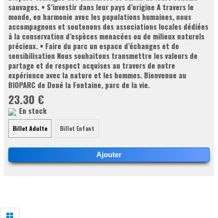
sauvages. • S’investir dans leur pays d’origine A travers le
monde, en harmonie avec les populations humaines, nous
accompagnons et soutenons des associations locales dédiées
à la conservation d’espèces menacées ou de milieux naturels
précieux. • Faire du parc un espace d’échanges et de
sensibilisation Nous souhaitons transmettre les valeurs de
partage et de respect acquises au travers de notre
expérience avec la nature et les hommes. Bienvenue au
BIOPARC de Doué la Fontaine, parc de la vie.
23.30 €
En stock
Billet Adulte
Billet Enfant
Ajouter