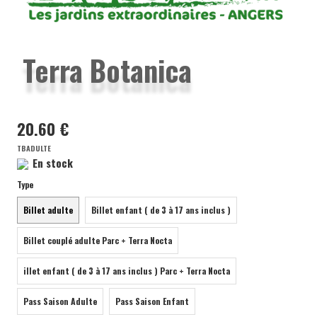
BILLETTERIE ZOOS ET PARCS
BILLETTERIE SPORT/DÉTENTE
Terra Botanica
BILLETTERIE CINÉMA
BILLETTERIE COMÉDIE DE TOURS
20.60 €
TBADULTE
POUR SE FAIRE BELLE/BEAU
En stock
Type
ÉPICERIE
Billet adulte
Billet enfant ( de 3 à 17 ans inclus )
POUR LA MAISON
Billet couplé adulte Parc + Terra Nocta
illet enfant ( de 3 à 17 ans inclus ) Parc + Terra Nocta
LA CAVE DE L'AMICALE
Pass Saison Adulte
Pass Saison Enfant
HÔPITAL DE CHINON