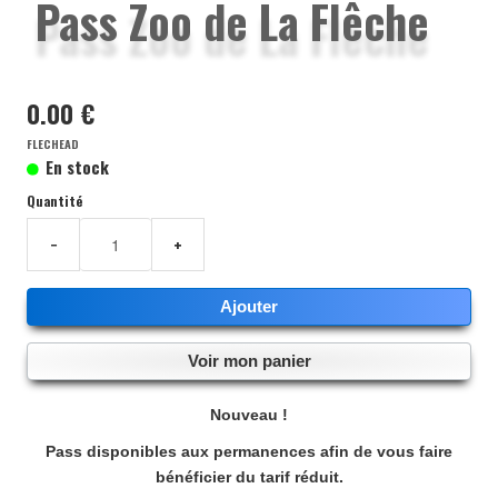
Pass Zoo de La Flêche
BILLETTERIE ZOOS ET PARCS
BILLETTERIE SPORT/DÉTENTE
0.00 €
BILLETTERIE CINÉMA
FLECHEAD
En stock
BILLETTERIE COMÉDIE DE TOURS
Quantité
−
+
POUR SE FAIRE BELLE/BEAU
Ajouter
ÉPICERIE
Voir mon panier
POUR LA MAISON
Nouveau !
LA CAVE DE L'AMICALE
Pass disponibles aux permanences afin de vous faire
bénéficier du tarif réduit.
HÔPITAL DE CHINON