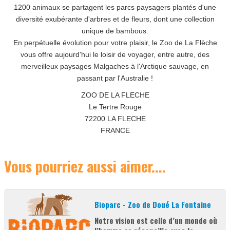
1200 animaux se partagent les parcs paysagers plantés d'une
diversité exubérante d'arbres et de fleurs, dont une collection
LES MEMBRES / LES PERMANENCES
unique de bambous.
En perpétuelle évolution pour votre plaisir, le Zoo de La Flèche
PARTENAIRES 2026
vous offre aujourd'hui le loisir de voyager, entre autre, des
merveilleux paysages Malgaches à l'Arctique sauvage, en
passant par l'Australie !
ZOO DE LA FLECHE
Le Tertre Rouge
72200 LA FLECHE
FRANCE
Vous pourriez aussi aimer....
Bioparc - Zoo de Doué La Fontaine
Notre vision est celle d’un monde où