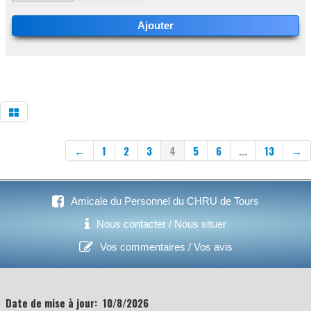
Ajouter
←
1
2
3
4
5
6
...
13
→
Amicale du Personnel du CHRU de Tours
Nous contacter / Nous situer
Vos commentaires / Vos avis
Date de mise à jour:
10/8/2026